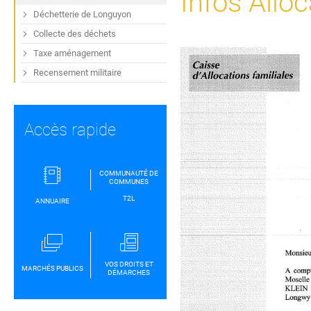
Infos Alloc
Déchetterie de Longuyon
Collecte des déchets
Taxe aménagement
Recensement militaire
Accès rapide
COMMUNAUTÉ DE
COMMUNES
T2L
ANNUAIRE
VOS DROITS ET
MARCHÉS PUBLICS
DÉMARCHES