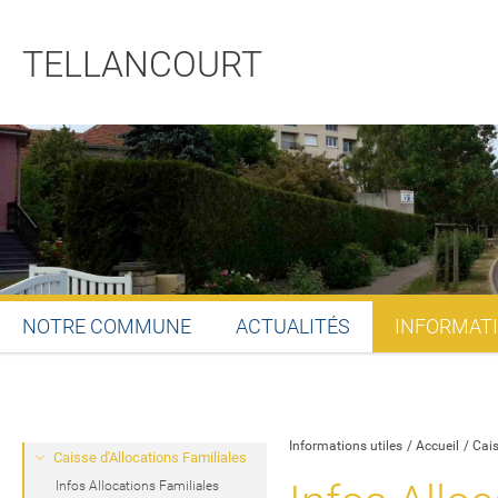
TELLANCOURT
NOTRE COMMUNE
ACTUALITÉS
INFORMATI
Partager sur Facebook
Partager sur Twitt
Partager s
Par
Informations utiles
Accueil
Cais
Caisse d'Allocations Familiales
Infos Allocations Familiales