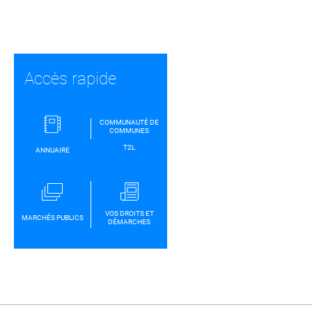
Partager sur Facebook
Partager sur Twitt
Partager s
Par
Accès rapide
COMMUNAUTÉ DE
COMMUNES
T2L
ANNUAIRE
VOS DROITS ET
MARCHÉS PUBLICS
DÉMARCHES